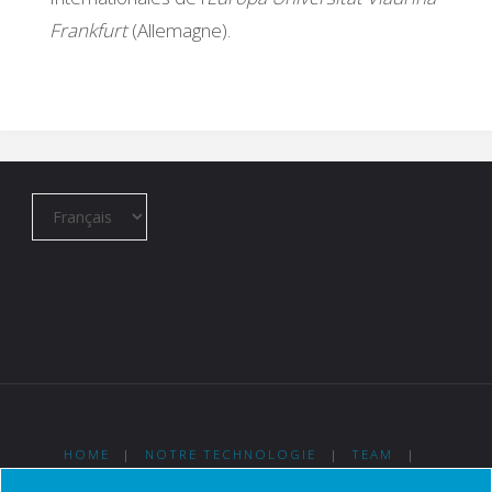
Frankfurt
(Allemagne).
Choisir
une
langue
HOME
|
NOTRE TECHNOLOGIE
|
TEAM
|
NEWS
|
CONTACT