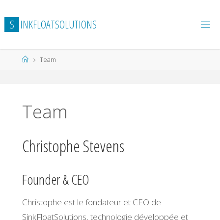
Skip
to
S
I
N
K
F
L
O
A
T
S
O
L
U
T
I
O
N
S
content
Home
Team
Team
Christophe Stevens
Founder & CEO
Christophe est le fondateur et CEO de
SinkFloatSolutions, technologie développée et