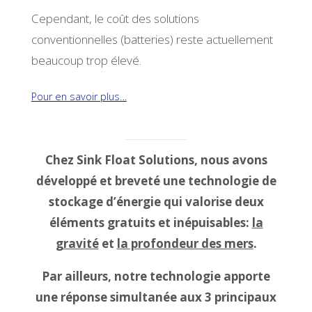
Cependant, le coût des solutions
conventionnelles (batteries) reste actuellement
beaucoup trop élevé.
Dans le cas du développement d’un mix énergétique
Pour en savoir plus…
dominé par les énergies renouvelables, il faudrait
investir 5 fois plus dans des batteries que dans les
éoliennes ou les panneaux solaires.
Chez Sink Float Solutions, nous avons
De leur côté, les stations hydro électriques de
développé et breveté une technologie de
transfert d’énergie par pompage (les « barrages
stockage d’énergie qui valorise deux
inversés ») ont également un coût trop élevé mais,
éléments gratuits et inépuisables:
la
surtout, elles ne peuvent être implantées que dans
certaines zones montagneuses.
gravité
et
la profondeur des mers
.
Et, les autres solutions de stockage proposées
Par ailleurs, notre technologie apporte
aujourd’hui (volants d’inertie, air comprimé,
une réponse simultanée aux 3 principaux
hydrogène, batteries au graphène ou à flux,…) sont