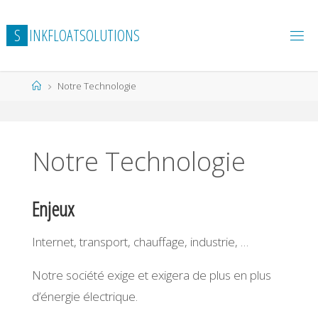
Skip
to
S
I
N
K
F
L
O
A
T
S
O
L
U
T
I
O
N
S
content
Home
Notre Technologie
Notre Technologie
Enjeux
Internet, transport, chauffage, industrie, …
Notre société exige et exigera de plus en plus
d’énergie électrique.